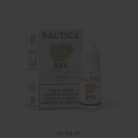
烟草-焦糖-香草