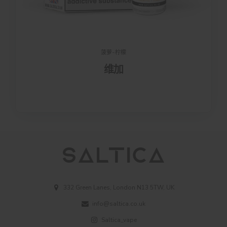
菠萝-柠檬
维加
332 Green Lanes, London N13 5TW, UK
info@saltica.co.uk
Saltica_vape