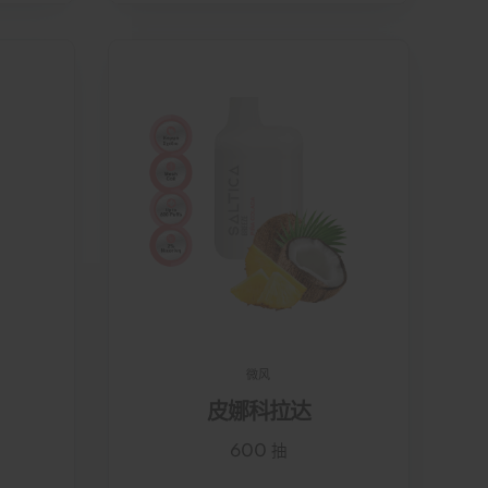
微风
皮娜科拉达
600 抽