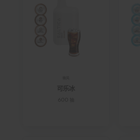
微风
可乐冰
600 抽