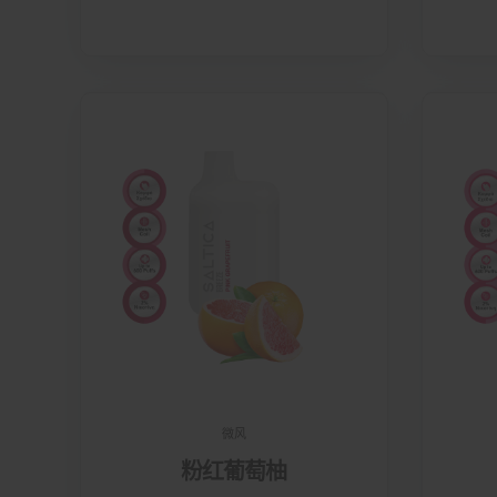
微风
粉红葡萄柚