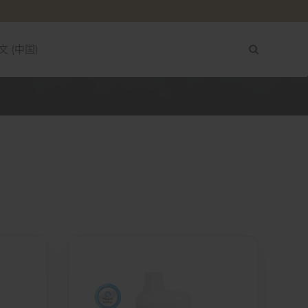
文 (中国)
glish
сский
العر
文 (中国)
ληνικά
ართული