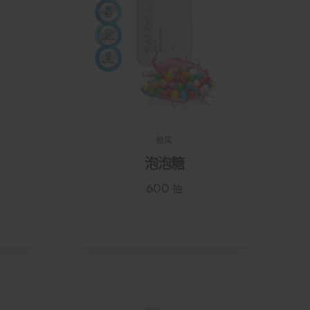
微风
泡泡糖
600 抽