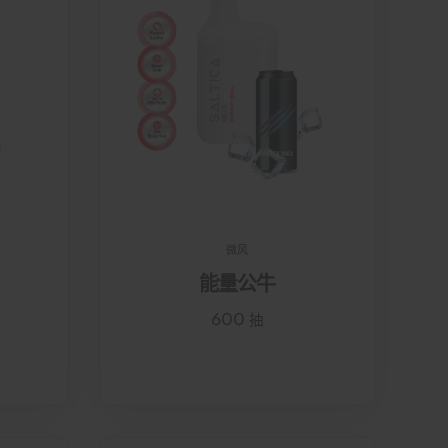
微风
能量公牛
600 抽