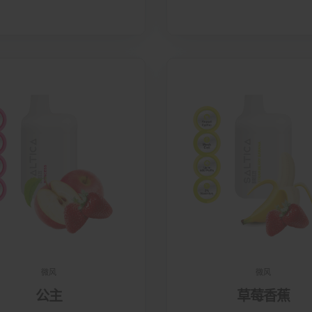
微风
微风
公主
草莓香蕉