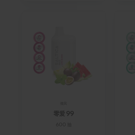
微风
零爱 99
600 抽