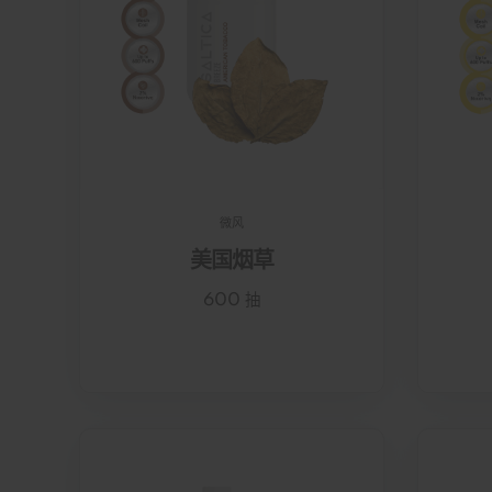
微风
美国烟草
600 抽