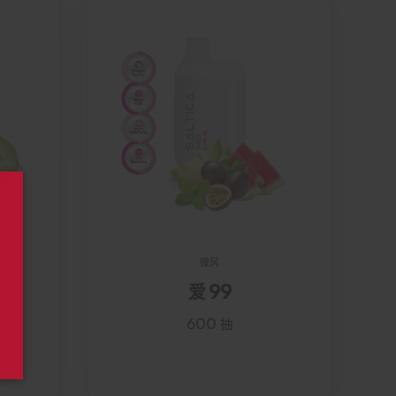
微风
爱 99
600 抽