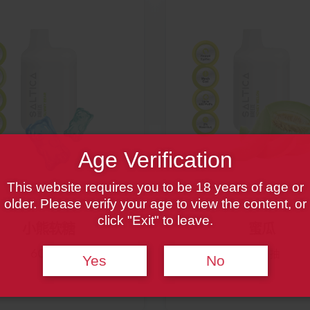
Age Verification
This website requires you to be 18 years of age or
older. Please verify your age to view the content, or
微风
微风
click "Exit" to leave.
小熊软糖
蜜瓜
600 抽
600 抽
Yes
No