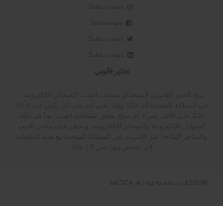
Saltica_vape
Salticavape
Saltica_vape
Saltica-vape
تحذير قانوني
يبلغ العمر القانوني لاستخدام منتجات الفيب “السجائر الإلكترونية”
في المملكة المتحدة 18 عامًا. وهذا يعني أنه يجب أن يكون عمرك 18
عامًا على الأقل لشراء أي منتج يتعلق بمنتجات الفيب، بما في ذلك
السوائل الإلكترونية والسجائر الإلكترونية. ويحظر على متاجر الفيب
والمتاجر المتاحة عبر الإنترنت في المملكة المتحدة بيع هذه المنتجات
لأي شخص دون سن 18 عامًا.
©2026 SALTICA. All rights reserved