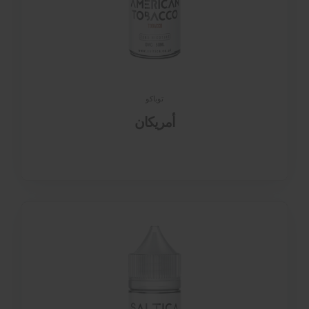
توباكو
أمريكان