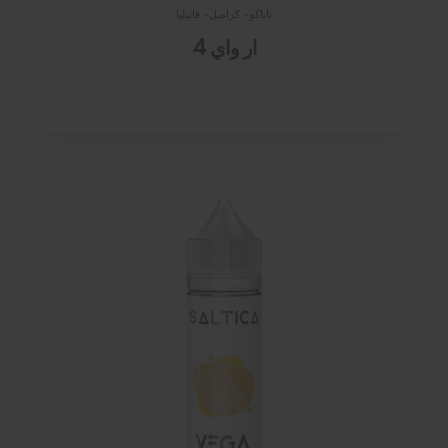
تاباكو- كراميل- فانيليا
ار واي 4