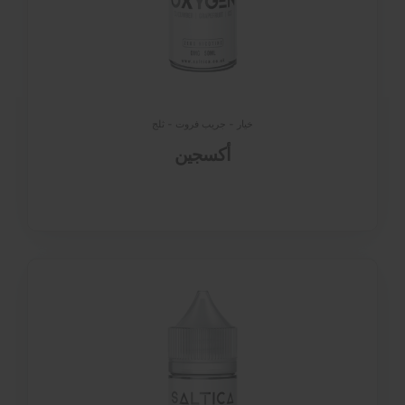
خيار - جريب فروت - ثلج
أكسجين