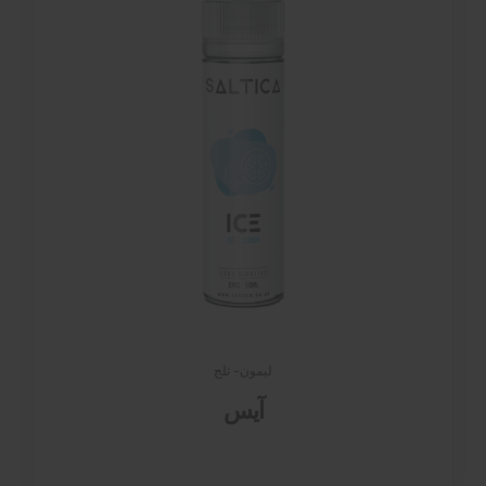
ليمون- ثلج
آيس