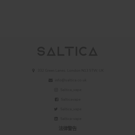
332 Green Lanes, London N13 5TW, UK
info@saltica.co.uk
Saltica_vape
Salticavape
Saltica_vape
Saltica-vape
法律警告