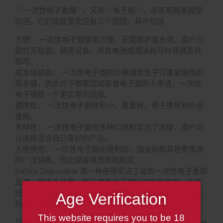
“””一次性电子香烟””，又称 “”电子烟 “”，近年来越来越受
欢迎。它们如此受欢迎有几个原因，其中包括
方便： 一次性电子烟使用方便，无需维护或充电。用户只
需打开包装，使用设备，并在电池或烟油耗尽时将其丢弃
即可。
成本效益高： 一次性电子烟的价格通常低于可重复使用的
蒸发器，因此对于想要尝试吸食电子烟的人来说，一次性
电子烟是一个更实惠的选择。
便携性： 一次性电子烟体积小、重量轻，便于携带和外出
使用。
多样性： 一次性电子烟有多种口味和尼古丁浓度，用户可
以选择适合自己喜好的产品。
方便使用： 一次性电子烟在便利店、加油站和其他零售场
所广泛销售，因此很容易找到和购买。
Saltica Disposable 是一种使用尼古丁盐的一次性电子香烟
品牌。尼古丁盐是一种天然存在于烟叶中的尼古丁，与传
统尼古丁相比，尼古丁盐能够提供更顺畅的喉感和更快速
Age Verification
的尼古丁释放。
This website requires you to be 18
与传统蒸发器或可充装 烟弹系统相比，Saltica Disposable