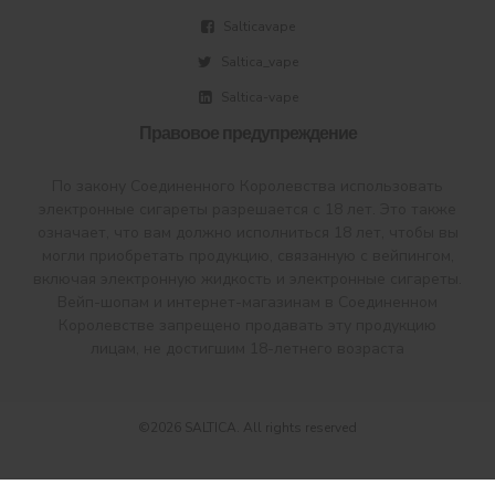
Salticavape
Saltica_vape
Saltica-vape
Правовое предупреждение
По закону Соединенного Королевства использовать
электронные сигареты разрешается с 18 лет. Это также
означает, что вам должно исполниться 18 лет, чтобы вы
могли приобретать продукцию, связанную с вейпингом,
включая электронную жидкость и электронные сигареты.
Вейп-шопам и интернет-магазинам в Соединенном
Королевстве запрещено продавать эту продукцию
лицам, не достигшим 18-летнего возраста
©2026 SALTICA. All rights reserved