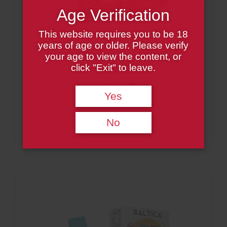
Age Verification
This website requires you to be 18
years of age or older. Please verify
your age to view the content, or
click "Exit" to leave.
ЦИФРОВОЙ
Longjing Tea
Yes
20000 ЗАТЯЖЕК
No