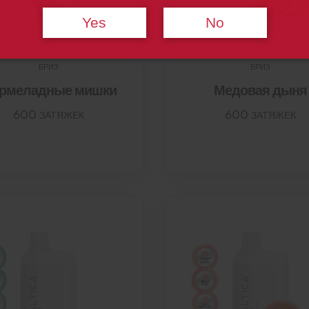
Yes
No
БРИЗ
БРИЗ
рмеладные мишки
Медовая дыня
600 ЗАТЯЖЕК
600 ЗАТЯЖЕК