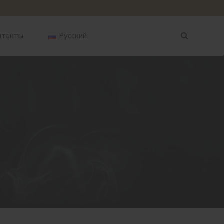
нтакты
Русский
English
Русский
العربية
中文 (中国)
Ελληνικά
ქართული