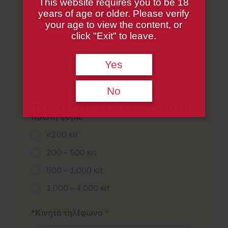
This website requires you to be 18
years of age or older. Please verify
*Είστε ιδιοκτήτης καταστημάτων λιανικής;
your age to view the content, or
*
click "Exit" to leave.
Ναί
Yes
Οχι
Σχεδιάστε να ανοίξετε
No
*Πόσα κιτ θα θέλατε να παραγγείλετε για
πρώτη φορά;
*
<200 κιτ
200 – 500 κιτ
500 – 1,000 κιτ
1,000 – 4,000 κιτ
*Κινητό τηλέφωνο
*