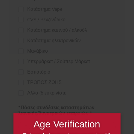
Κατάστημα Vape
CVS / Βενζινάδικο
Κατάστημα καπνού / αλκοόλ
Κατάστημα ηλεκτρονικών
Μανάβικο
Υπερμάρκετ / Σούπερ Μάρκετ
Εστιατόριο
ΤΡΟΠΟΣ ΖΩΗΣ
Αλλο (διευκρινίστε
*Πόσες συνδέσεις καταστημάτων
λιανικής/θυγατρικών εταιρειών
*
Age Verification