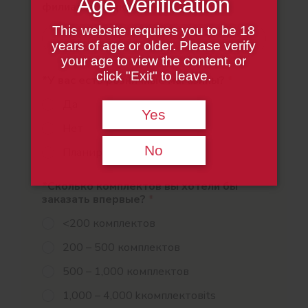
Age Verification
филиалов подключено
*
This website requires you to be 18
years of age or older. Please verify
your age to view the content, or
click "Exit" to leave.
*У вас есть розничные магазины?
*
Да
Yes
Нет
No
Планирую открыть
*Сколько комплектов вы хотели бы
заказать впервые?
*
<200 комплектов
200 – 500 комплектов
500 – 1,000 комплектов
1,000 – 4,000 kкомплектовits