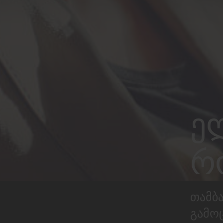
ე
რ
თამბა
გამო