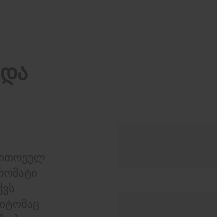
 და
თვითოეულ
რომატი
ქვს
მიტომაც