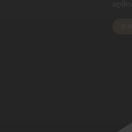
აღმო
ნ