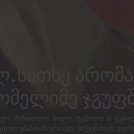
ლ.სითხე არომა
ომელიმე ჯგუფშ
ქო, მენთოლი, ხილი, ტკბილი ან ტკბილ
ცდილებასთან ერთად, თქვენთვის უფრო